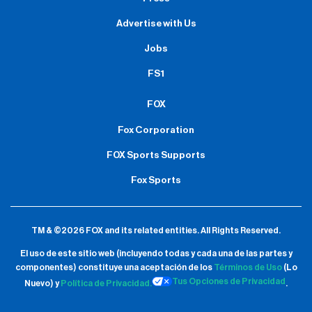
Advertise with Us
Jobs
FS1
FOX
Fox Corporation
FOX Sports Supports
Fox Sports
TM & ©2026 FOX and its related entities.
All Rights Reserved.
El uso de este sitio web (incluyendo todas y cada una de las partes y
componentes) constituye una aceptación de
los
Términos de Uso
(Lo
Tus Opciones de Privacidad
Nuevo) y
Política de Privacidad.
.