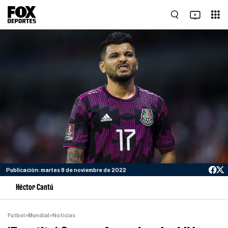
Publicación: martes 8 de noviembre de 2022
Héctor Cantú
Futbol
>
Mundial
>
Noticias