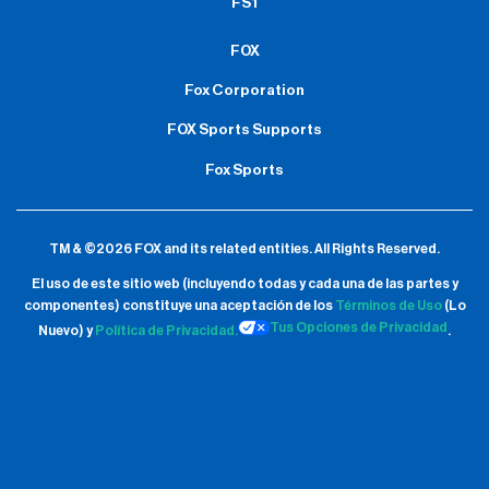
FS1
FOX
Fox Corporation
FOX Sports Supports
Fox Sports
TM & ©2026 FOX and its related entities.
All Rights Reserved.
El uso de este sitio web (incluyendo todas y cada una de las partes y
componentes) constituye una aceptación de
los
Términos de Uso
(Lo
Tus Opciones de Privacidad
Nuevo) y
Política de Privacidad.
.