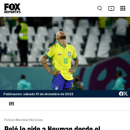
Publicación: sábado 10 de diciembre de 2022
EFE
Futbol
>
Mundial
>
Noticias
Pelé le pide a Neymar desde el