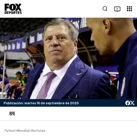
Publicación: martes 16 de septiembre de 2025
EFE
Futbol
>
Mundial
>
Noticias