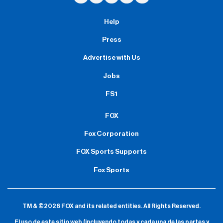
Help
Press
Advertise with Us
Jobs
FS1
FOX
Fox Corporation
FOX Sports Supports
Fox Sports
TM & ©2026 FOX and its related entities.
All Rights Reserved.
El uso de este sitio web (incluyendo todas y cada una de las partes y