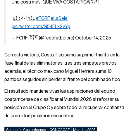
Una cosa más, QUE VIVA COSTA RICA🇨🇷
🇨🇷4-1🇳🇮
#FCRF
#LaSele
pic.twitter.com/N54FLx2yYp
— FCRF 🇨🇷 (@fedefutbolcrc)
October 14, 2025
Con esta victoria, Costa Rica suma su primer triunfo en la
fase final de las eliminatorias, tras tres empates previos,
además, el técnico mexicano Miguel Herrera suma 10
partidos seguidos sin perder al frente del combinado tico.
El resultado mantiene vivas las aspiraciones del equipo
costarricense de clasificar al Mundial 2026 al reforzar su
posición en el Grupo C y sobre todo: al recuperar confianza
de cara a los próximos encuentros.
Selección Costarricense
CONCACAF
Mundial 2026