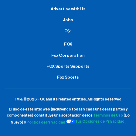
Advertise with Us
Jobs
FS1
FOX
Fox Corporation
FOX Sports Supports
Fox Sports
TM & ©2026 FOX and its related entities.
All Rights Reserved.
El uso de este sitio web (incluyendo todas y cada una de las partes y
componentes) constituye una aceptación de
los
Términos de Uso
(Lo
Tus Opciones de Privacidad
Nuevo) y
Política de Privacidad.
.