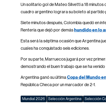
Un solitario gol de Mateo Silvetti a 18 minutos d
cuadro argentino lograra su boleto al partido po
Siete minutos después, Colombia quedó en infe
Rentería que dejó por demás
hundido en lo 
Esta será la séptima ocasión que Argentina jueg
cuales ha conquistado seis ediciones.
Por su parte, Marruecos jugará por vez primera 
demostrando el buen trabajo que se ha venido h
Argentina ganó su última
Copa del Mundo e
República Checa por un marcador de 2-1.
Mundial 2026
Selección Argentina
Selección C