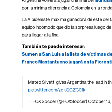
Argentina volverá a jugar una final del
Mundial
por la mínima diferencia a Colombia en la ronda
La Albiceleste, máxima ganadora de este cert
equipo incómodo que dio la sorpresa luego de s
para llegar a la final.
También te puede interesar:
Sumen a San Luis a la lista de víctimas d
Franco Mastantuono jugará en la Fiorent
Mateo Silvetti gives Argentina the lead in th
pic.twitter.com/zgkQGZC0fk
— FOX Soccer (@FOXSoccer)
October 16,