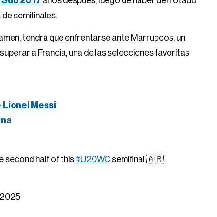
 Sub 20 17
años después, luego de haber derrotado
 de semifinales.
amen, tendrá que enfrentarse ante Marruecos, un
uperar a Francia, una de las selecciones favoritas
e Lionel Messi
ina
e second half of this
#U20WC
semifinal 🇦🇷
 2025