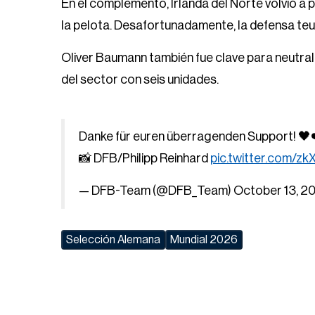
En el complemento, Irlanda del Norte volvió a
la pelota. Desafortunadamente, la defensa teu
Oliver Baumann también fue clave para neutraliza
del sector con seis unidades.
Danke für euren überragenden Support! 🖤
📸 DFB/Philipp Reinhard
pic.twitter.com/zk
— DFB-Team (@DFB_Team)
October 13, 2
Selección Alemana
Mundial 2026