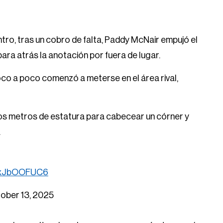
ntro, tras un cobro de falta, Paddy McNair empujó el
para atrás la anotación por fuera de lugar.
co a poco comenzó a meterse en el área rival,
os metros de estatura para cabecear un córner y
.
/vxJbOOFUC6
ober 13, 2025