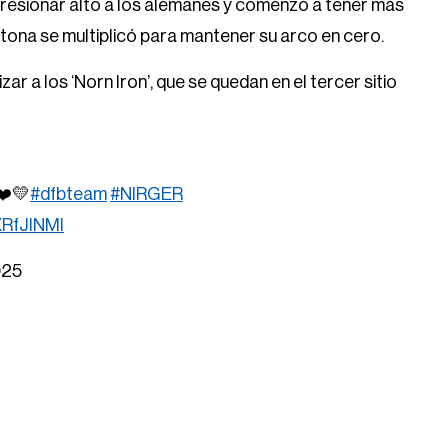
 presionar alto a los alemanes y comenzó a tener más
tona se multiplicó para mantener su arco en cero.
r a los ‘Norn Iron’, que se quedan en el tercer sitio
❤️💛
#dfbteam
#NIRGER
XRfJINMI
025