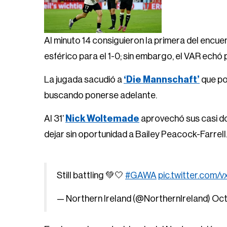
Al minuto 14 consiguieron la primera del encue
esférico para el 1-0; sin embargo, el VAR echó 
La jugada sacudió a
‘Die Mannschaft’
que po
buscando ponerse adelante.
Al 31’
Nick Woltemade
aprovechó sus casi d
dejar sin oportunidad a Bailey Peacock-Farrell
Still battling 💚🤍
#GAWA
pic.twitter.com
— Northern Ireland (@NorthernIreland)
Oct