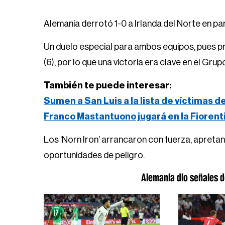
Alemania derrotó 1-0 a Irlanda del Norte en par
Un duelo especial para ambos equipos, pues pr
(6), por lo que una victoria era clave en el Grup
También te puede interesar:
Sumen a San Luis a la lista de víctimas d
Franco Mastantuono jugará en la Fiorent
Los ‘Norn Iron’ arrancaron con fuerza, apretan
oportunidades de peligro.
Alemania dio señales d