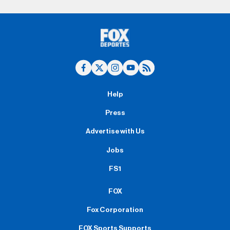
Help
Press
Advertise with Us
Jobs
FS1
FOX
Fox Corporation
FOX Sports Supports