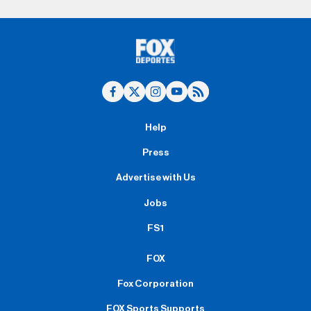
Help
Press
Advertise with Us
Jobs
FS1
FOX
Fox Corporation
FOX Sports Supports