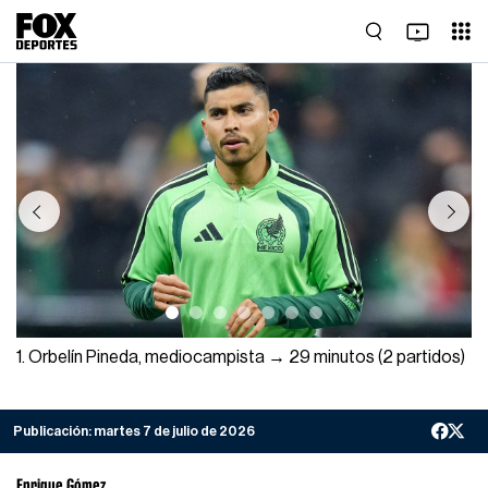
Previous
Next
1. Orbelín Pineda, mediocampista → 29 minutos (2 partidos)
Publicación:
martes 7 de julio de 2026
Enrique Gómez