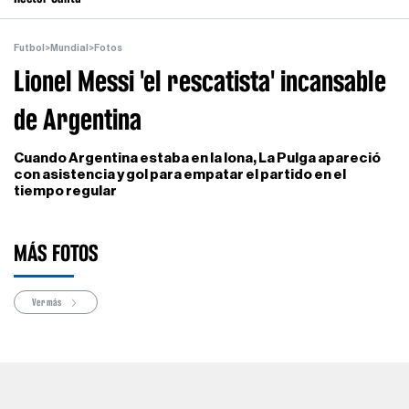
Futbol
>
Mundial
>
Fotos
Lionel Messi 'el rescatista' incansable
de Argentina
Cuando Argentina estaba en la lona, La Pulga apareció
con asistencia y gol para empatar el partido en el
tiempo regular
MÁS FOTOS
Ver más