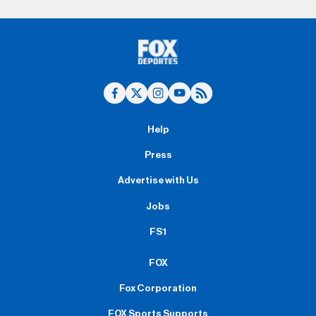
Help
Press
Advertise with Us
Jobs
FS1
FOX
Fox Corporation
FOX Sports Supports