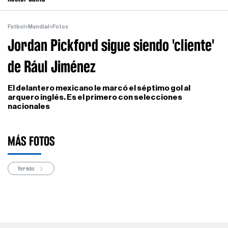
Futbol
>
Mundial
>
Fotos
Jordan Pickford sigue siendo 'cliente'
de Rául Jiménez
El delantero mexicano le marcó el séptimo gol al
arquero inglés. Es el primero con selecciones
nacionales
MÁS FOTOS
Ver más