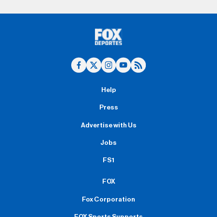
Help
Press
Advertise with Us
Jobs
FS1
FOX
Fox Corporation
FOX Sports Supports