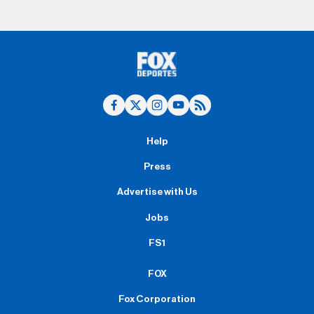
Help
Press
Advertise with Us
Jobs
FS1
FOX
Fox Corporation