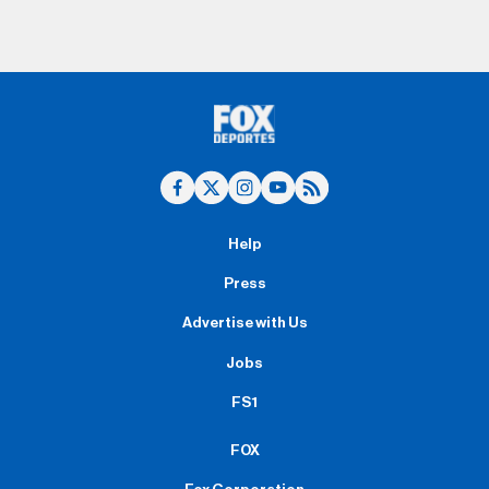
Help
Press
Advertise with Us
Jobs
FS1
FOX
Fox Corporation
FOX Sports Supports