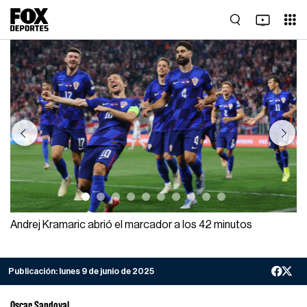
Previous
Next
Andrej Kramaric abrió el marcador a los 42 minutos
Publicación:
lunes 9 de junio de 2025
Oscar Sandoval