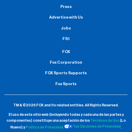
Press
Advertise with Us
Jobs
FS1
FOX
Fox Corporation
FOX Sports Supports
Fox Sports
TM & ©2026 FOX and its related entities.
All Rights Reserved.
El uso de este sitio web (incluyendo todas y cada una de las partes y
componentes) constituye una aceptación de
los
Términos de Uso
(Lo
Tus Opciones de Privacidad
Nuevo) y
Política de Privacidad.
.