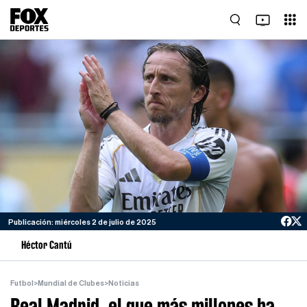
Publicación: miércoles 2 de julio de 2025
Héctor Cantú
Futbol
>
Mundial de Clubes
>
Noticias
Real Madrid, el que más millones ha