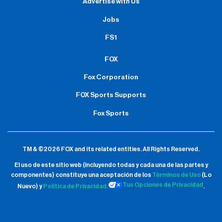
Advertise with Us
Jobs
FS1
FOX
Fox Corporation
FOX Sports Supports
Fox Sports
TM & ©2026 FOX and its related entities.
All Rights Reserved.
El uso de este sitio web (incluyendo todas y cada una de las partes y
componentes) constituye una aceptación de
los
Términos de Uso
(Lo
Tus Opciones de Privacidad
Nuevo) y
Política de Privacidad.
.