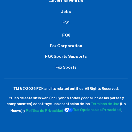
Advertise with Us
Jobs
FS1
FOX
Fox Corporation
FOX Sports Supports
Fox Sports
TM & ©2026 FOX and its related entities.
All Rights Reserved.
El uso de este sitio web (incluyendo todas y cada una de las partes y
componentes) constituye una aceptación de
los
Términos de Uso
(Lo
Tus Opciones de Privacidad
Nuevo) y
Política de Privacidad.
.