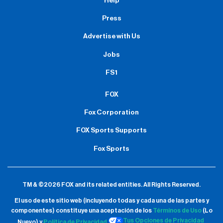
Help
Press
Advertise with Us
Jobs
FS1
FOX
Fox Corporation
FOX Sports Supports
Fox Sports
TM & ©2026 FOX and its related entities.
All Rights Reserved.
El uso de este sitio web (incluyendo todas y cada una de las partes y
componentes) constituye una aceptación de
los
Términos de Uso
(Lo
Tus Opciones de Privacidad
Nuevo) y
Política de Privacidad.
.