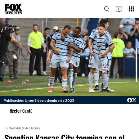
Publicación: lunes 6 de noviembre de 2023
Héctor Cantú
Futbol
>
MLS
>
Noticias
Sporting Kansas City termina con el