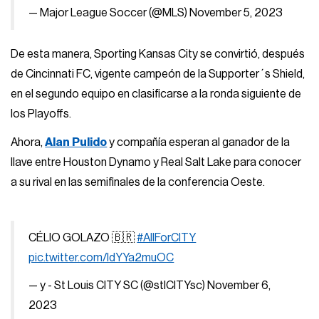
— Major League Soccer (@MLS)
November 5, 2023
De esta manera, Sporting Kansas City se convirtió, después
de Cincinnati FC, vigente campeón de la Supporter´s Shield,
en el segundo equipo en clasificarse a la ronda siguiente de
los Playoffs.
Ahora,
Alan Pulido
y compañía esperan al ganador de la
llave entre Houston Dynamo y Real Salt Lake para conocer
a su rival en las semifinales de la conferencia Oeste.
CÉLIO GOLAZO 🇧🇷
#AllForCITY
pic.twitter.com/IdYYa2muOC
— y - St Louis CITY SC (@stlCITYsc)
November 6,
2023