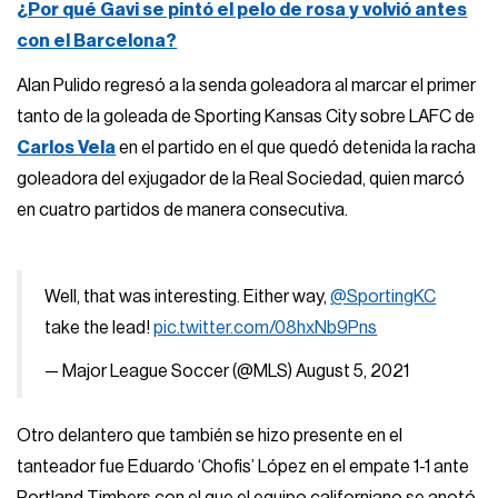
¿Por qué Gavi se pintó el pelo de rosa y volvió antes
con el Barcelona?
Alan Pulido regresó a la senda goleadora al marcar el primer
tanto de la goleada de Sporting Kansas City sobre LAFC de
Carlos Vela
en el partido en el que quedó detenida la racha
goleadora del exjugador de la Real Sociedad, quien marcó
en cuatro partidos de manera consecutiva.
Well, that was interesting. Either way,
@SportingKC
take the lead!
pic.twitter.com/08hxNb9Pns
— Major League Soccer (@MLS)
August 5, 2021
Otro delantero que también se hizo presente en el
tanteador fue Eduardo ‘Chofis’ López en el empate 1-1 ante