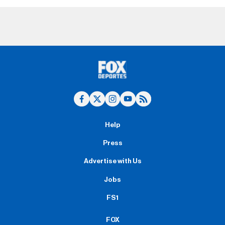
Help
Press
Advertise with Us
Jobs
FS1
FOX