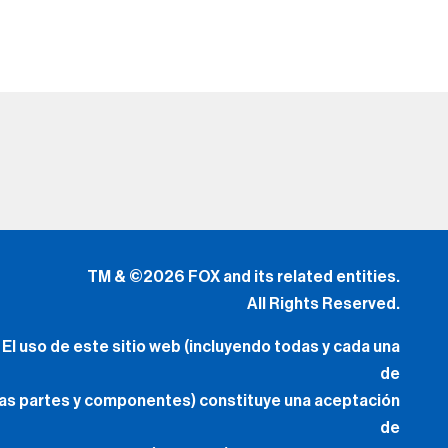
TM & ©2026 FOX and its related entities.
All Rights Reserved.
El uso de este sitio web (incluyendo todas y cada una
de
las partes y componentes) constituye una aceptación
de
los
Términos de Uso
(Lo Nuevo) y
Política de Privacidad.
Tus Opciones de Privacidad
.