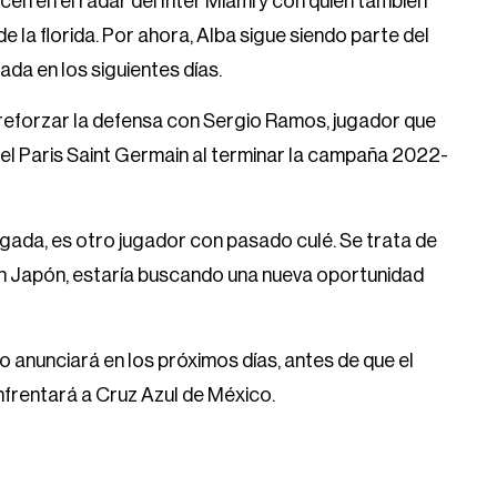
cen en el radar del Inter Miami y con quien también
 la florida. Por ahora, Alba sigue siendo parte del
ada en los siguientes días.
e reforzar la defensa con Sergio Ramos, jugador que
del Paris Saint Germain al terminar la campaña 2022-
sgada, es otro jugador con pasado culé. Se trata de
 en Japón, estaría buscando una nueva oportunidad
lo anunciará en los próximos días, antes de que el
frentará a Cruz Azul de México.