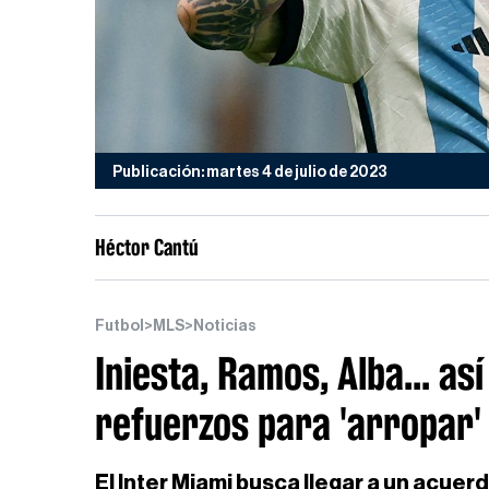
Publicación: martes 4 de julio de 2023
Héctor Cantú
Futbol
>
MLS
>
Noticias
Iniesta, Ramos, Alba... así
refuerzos para 'arropar'
El Inter Miami busca llegar a un acuer