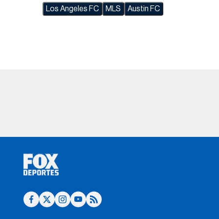
Los Angeles FC
MLS
Austin FC