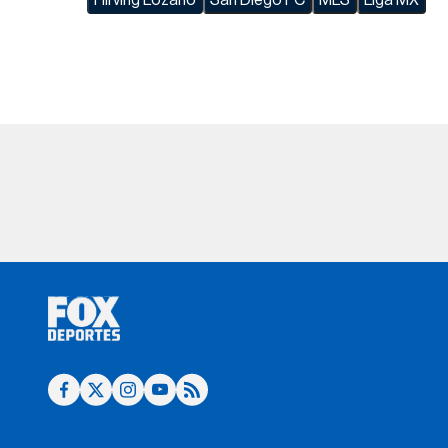
Hirving Lozano
San Diego FC
MLS
Liga MX