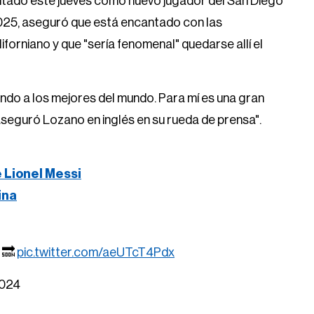
ntado este jueves como nuevo jugador del San Diego
 2025, aseguró que está encantado con las
forniano y que "sería fenomenal" quedarse allí el
endo a los mejores del mundo. Para mí es una gran
 aseguró Lozano en inglés en su rueda de prensa".
e Lionel Messi
ina
 🔜
pic.twitter.com/aeUTcT4Pdx
2024