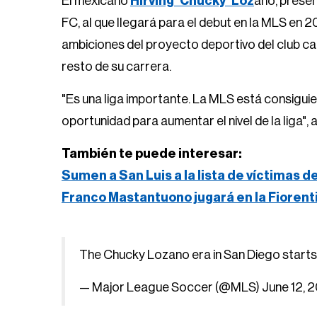
El mexicano
Hirving 'Chucky' Loz
ano, prese
FC, al que llegará para el debut en la MLS en
ambiciones del proyecto deportivo del club cali
resto de su carrera.
"Es una liga importante. La MLS está consigui
oportunidad para aumentar el nivel de la liga",
También te puede interesar:
Sumen a San Luis a la lista de víctimas d
Franco Mastantuono jugará en la Fiorent
The Chucky Lozano era in San Diego starts
— Major League Soccer (@MLS)
June 12, 