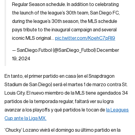
Regular Season schedule. In addition to celebrating
the launch of the league’s 30th team, San Diego FC,
during the league’s 30th season, the MLS schedule
pays tribute to the inaugural campaign and several
iconic MLS original…
pic.twitter.com/KoehC7pRl9
— SanDiego.Futbol (@SanDiego_Futbol)
December
19, 2024
En tanto, el primer partido en casa (en el Snapdragon
Stadium de San Diego) será el martes 1 de marzo contra St.
Louis City. El nuevo miembro de la MLS tiene agendados 34
partidos de la temporada regular, faltará ver su logra
avanzar a los playoffs y qué partidos le tocan de
la Leagues
Cup ante la Liga MX.
‘Chucky’ Lozano vivirá el domingo su último partido en la