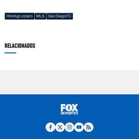
Hirving Lozano
MLS
San Diego FC
RELACIONADOS