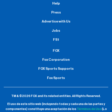
Help
Press
Advertise with Us
Jobs
FS1
FOX
Fox Corporation
FOX Sports Supports
Fox Sports
TM & ©2026 FOX and its related entities.
All Rights Reserved.
El uso de este sitio web (incluyendo todas y cada una de las partes y
componentes) constituye una aceptación de
los
Términos de Uso
(Lo