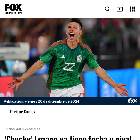
Publicación: viernes 20 de diciembre de 2024
Enrique Gómez
Futbol
>
MLS
>
Noticias
'Chucky' Lozano ya tiene fecha y rival