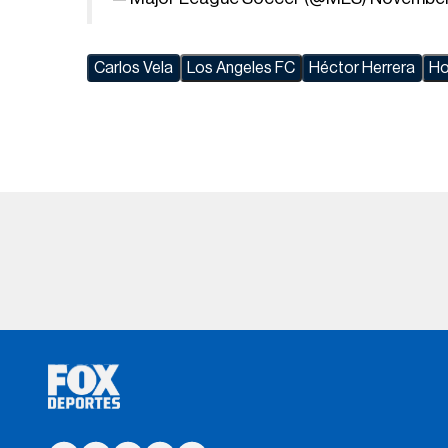
Carlos Vela
Los Angeles FC
Héctor Herrera
Ho