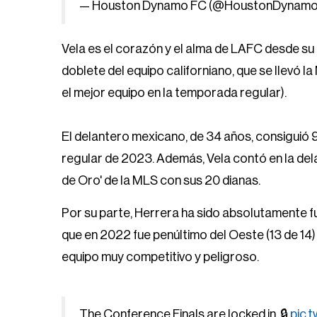
— Houston Dynamo FC (@HoustonDynam
Vela es el corazón y el alma de LAFC desde su 
doblete del equipo californiano, que se llevó l
el mejor equipo en la temporada regular).
El delantero mexicano, de 34 años, consiguió 9
regular de 2023. Además, Vela contó en la de
de Oro' de la MLS con sus 20 dianas.
Por su parte, Herrera ha sido absolutamente 
que en 2022 fue penúltimo del Oeste (13 de 14)
equipo muy competitivo y peligroso.
The Conference Finals are locked in. 🔒
pic.