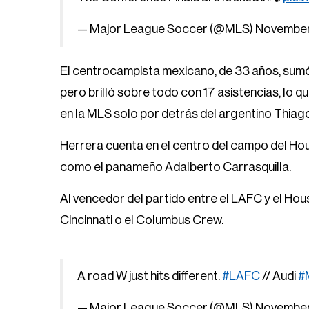
— Major League Soccer (@MLS)
November
El centrocampista mexicano, de 33 años, sumó
pero brilló sobre todo con 17 asistencias, lo
en la MLS solo por detrás del argentino Thiago
Herrera cuenta en el centro del campo del H
como el panameño Adalberto Carrasquilla.
Al vencedor del partido entre el LAFC y el Hou
Cincinnati o el Columbus Crew.
A road W just hits different.
#LAFC
// Audi
#
— Major League Soccer (@MLS)
November