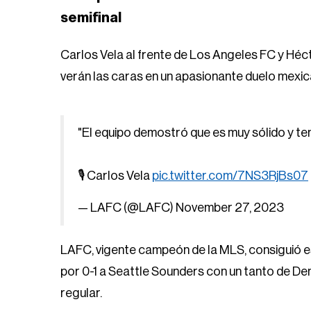
semifinal
Carlos Vela al frente de Los Angeles FC y Hé
verán las caras en un apasionante duelo mexica
"El equipo demostró que es muy sólido y 
🎙️ Carlos Vela
pic.twitter.com/7NS3RjBs07
— LAFC (@LAFC)
November 27, 2023
LAFC, vigente campeón de la MLS, consiguió es
por 0-1 a Seattle Sounders con un tanto de De
regular.