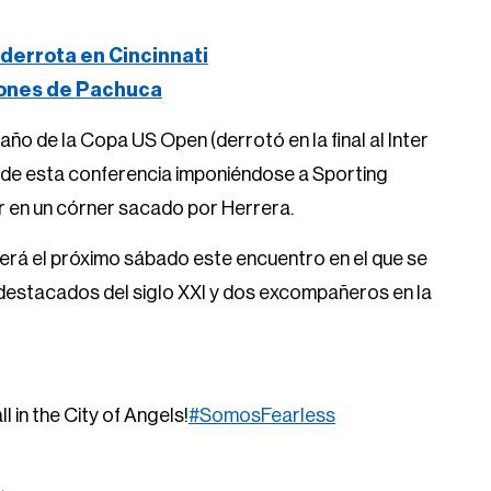
derrota en Cincinnati
iones de Pachuca
o de la Copa US Open (derrotó en la final al Inter
nal de esta conferencia imponiéndose a Sporting
r en un córner sacado por Herrera.
rá el próximo sábado este encuentro en el que se
destacados del siglo XXI y dos excompañeros en la
l in the City of Angels!
#SomosFearless