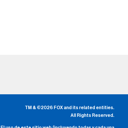
TM & ©2026 FOX and its related entities.
All Rights Reserved.
El uso de este sitio web (incluyendo todas y cada una