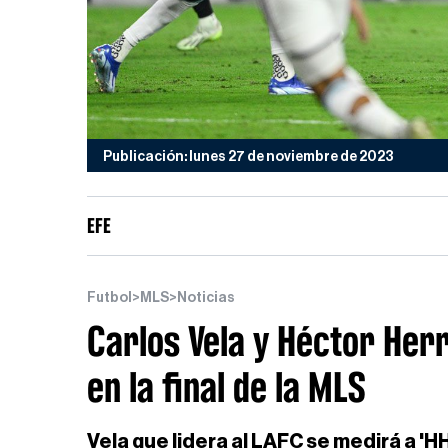
Publicación: lunes 27 de noviembre de 2023
EFE
Futbol
>
MLS
>
Noticias
Carlos Vela y Héctor Her
en la final de la MLS
Vela que lidera al LAFC se medirá a 'H