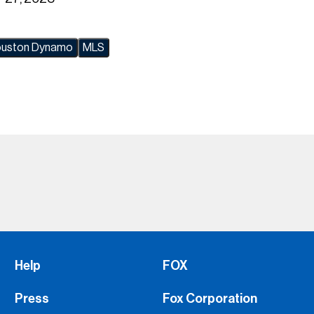
uston Dynamo
MLS
Help
FOX
Press
Fox Corporation