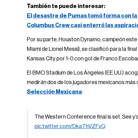
También te puede interesar:
El desastre de Pumas tomó forma con la 
Columbus Crew casi enterró las aspirac
Por su parte, Houston Dynamo, campeón este añ
Miami de Lionel Messi), se clasificó para la fi
Kansas City por 1-0 con gol de Franco Escoba
El BMO Stadium de Los Ángeles (EE.UU.) acoge
medirán dos de los jugadores mexicanos más 
Selección Mexicana
.
The Western Conference final is set. See y’al
pic.twitter.com/DkaThVZFvQ