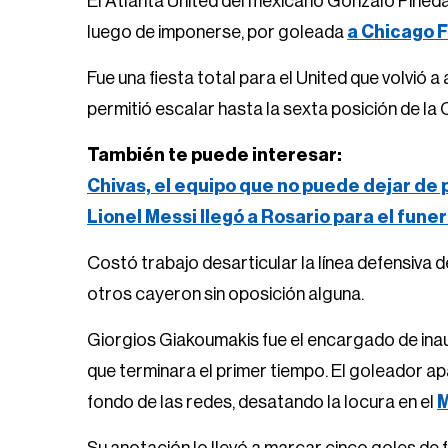
El Atlanta United del mexicano Gonzalo Pineda
luego de imponerse, por goleada
a Chicago F
Fue una fiesta total para el United que volvió 
permitió escalar hasta la sexta posición de l
También te puede interesar:
Chivas, el equipo que no puede dejar de
Lionel Messi llegó a Rosario para el fune
Costó trabajo desarticular la línea defensiva d
otros cayeron sin oposición alguna.
Giorgios Giakoumakis fue el encargado de inaug
que terminara el primer tiempo. El goleador ap
fondo de las redes, desatando la locura en el
M