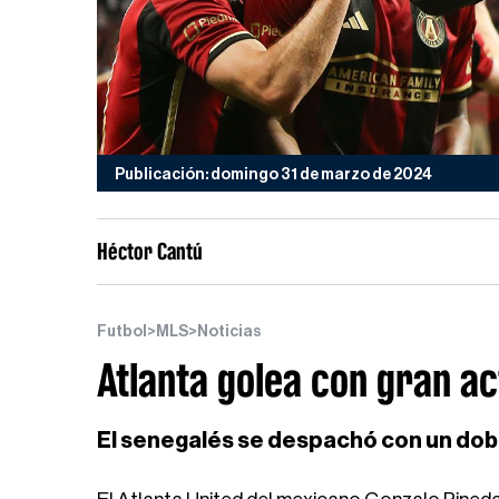
Publicación: domingo 31 de marzo de 2024
Héctor Cantú
Futbol
>
MLS
>
Noticias
Atlanta golea con gran a
El senegalés se despachó con un dobl