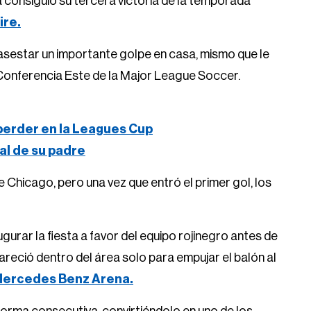
 consiguió su tercera victoria de la temporada
ire.
a asestar un importante golpe en casa, mismo que le
a Conferencia Este de la Major League Soccer.
 perder en la Leagues Cup
ral de su padre
e Chicago, pero una vez que entró el primer gol, los
urar la fiesta a favor del equipo rojinegro antes de
areció dentro del área solo para empujar el balón al
ercedes Benz Arena.