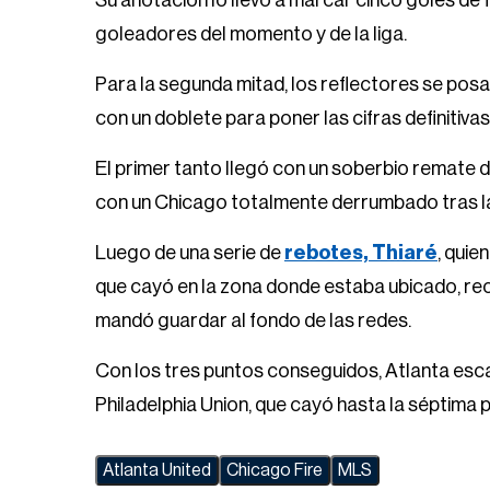
Su anotación lo llevó a marcar cinco goles de 
goleadores del momento y de la liga.
Para la segunda mitad, los reflectores se pos
con un doblete para poner las cifras definitivas
El primer tanto llegó con un soberbio remate d
con un Chicago totalmente derrumbado tras la e
Luego de una serie de
rebotes, Thiaré
, quie
que cayó en la zona donde estaba ubicado, rec
mandó guardar al fondo de las redes.
Con los tres puntos conseguidos, Atlanta esca
Philadelphia Union, que cayó hasta la séptima p
Atlanta United
Chicago Fire
MLS