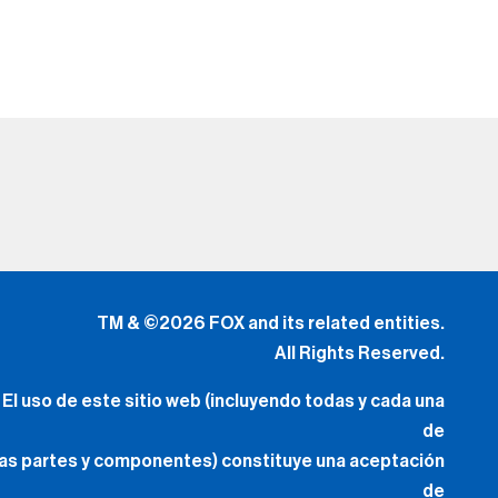
TM & ©2026 FOX and its related entities.
All Rights Reserved.
El uso de este sitio web (incluyendo todas y cada una
de
las partes y componentes) constituye una aceptación
de
los
Términos de Uso
(Lo Nuevo) y
Política de Privacidad.
Tus Opciones de Privacidad
.