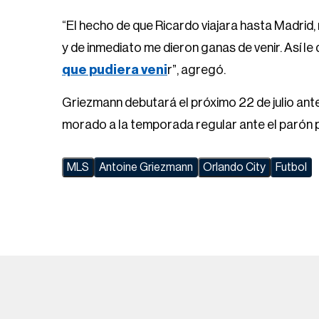
“El hecho de que Ricardo viajara hasta Madrid
y de inmediato me dieron ganas de venir. Así le 
que pudiera veni
r”, agregó.
Griezmann debutará el próximo 22 de julio ant
morado a la temporada regular ante el parón p
MLS
Antoine Griezmann
Orlando City
Futbol