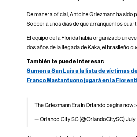
De manera oficial, Antoine Griezmann ha sido 
Soccer a unos días de que arranquen los cuarto
El equipo de la Florida había organizado un e
dos años de la llegada de Kaka, el brasileño qu
También te puede interesar:
Sumen a San Luis a la lista de víctimas d
Franco Mastantuono jugará en la Fiorent
The Griezmann Era in Orlando begins now 
— Orlando City SC (@OrlandoCitySC)
July