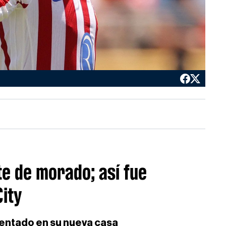
te de morado; así fue
ity
sentado en su nueva casa