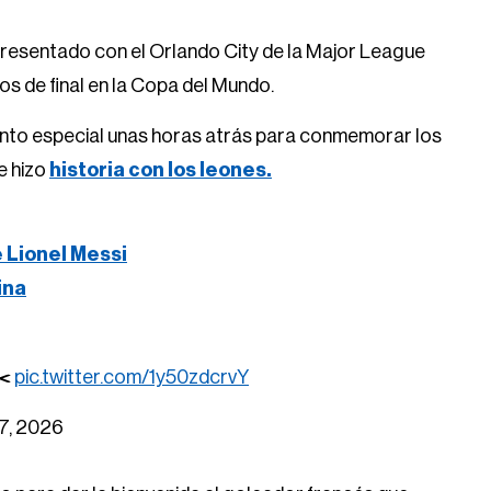
presentado con el Orlando City de la Major League
s de final en la Copa del Mundo.
vento especial unas horas atrás para conmemorar los
e hizo
historia con los leones.
e Lionel Messi
ina
✂️
pic.twitter.com/1y50zdcrvY
 7, 2026