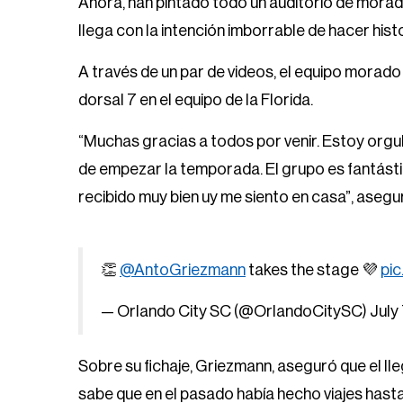
Ahora, han pintado todo un auditorio de morad
llega con la intención imborrable de hacer hist
A través de un par de videos, el equipo morado 
dorsal 7 en el equipo de la Florida.
“Muchas gracias a todos por venir. Estoy orgu
de empezar la temporada. El grupo es fantásti
recibido muy bien uy me siento en casa”, asegur
👏
@AntoGriezmann
takes the stage 💜
pic
— Orlando City SC (@OrlandoCitySC)
July
Sobre su fichaje, Griezmann, aseguró que el ll
sabe que en el pasado había hecho viajes hasta