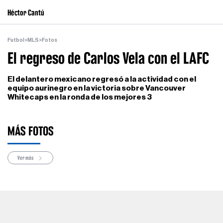
Héctor Cantú
Futbol
>
MLS
>
Fotos
El regreso de Carlos Vela con el LAFC
El delantero mexicano regresó a la actividad con el
equipo aurinegro en la victoria sobre Vancouver
Whitecaps en la ronda de los mejores 3
MÁS FOTOS
Ver más