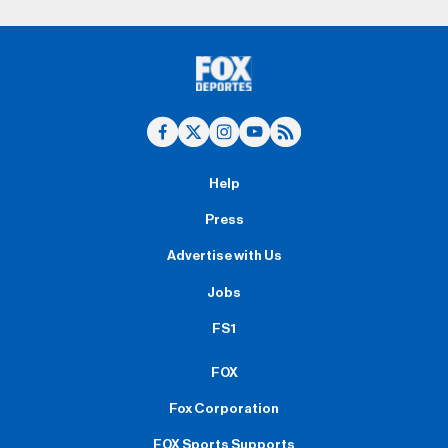
Help
Press
Advertise with Us
Jobs
FS1
FOX
Fox Corporation
FOX Sports Supports