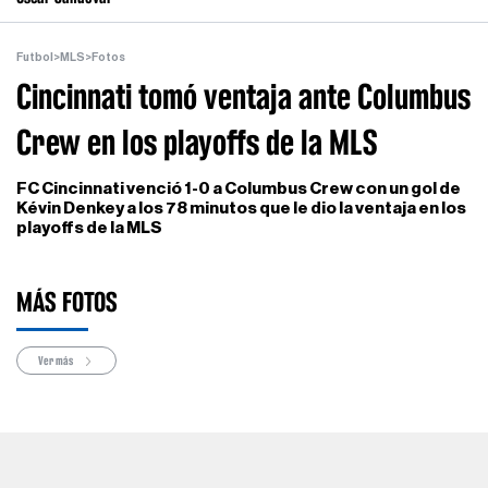
Futbol
>
MLS
>
Fotos
Cincinnati tomó ventaja ante Columbus
Crew en los playoffs de la MLS
FC Cincinnati venció 1-0 a Columbus Crew con un gol de
Kévin Denkey a los 78 minutos que le dio la ventaja en los
playoffs de la MLS
MÁS FOTOS
Ver más