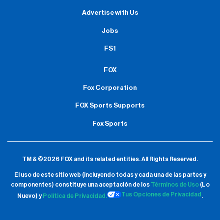
Advertise with Us
Jobs
FS1
FOX
Fox Corporation
FOX Sports Supports
Fox Sports
TM & ©2026 FOX and its related entities.
All Rights Reserved.
El uso de este sitio web (incluyendo todas y cada una de las partes y
componentes) constituye una aceptación de
los
Términos de Uso
(Lo
Tus Opciones de Privacidad
Nuevo) y
Política de Privacidad.
.