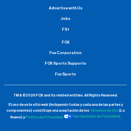
Advertise with Us
Jobs
FS1
FOX
Fox Corporation
FOX Sports Supports
Fox Sports
TM & ©2026 FOX and its related entities.
All Rights Reserved.
El uso de este sitio web (incluyendo todas y cada una de las partes y
componentes) constituye una aceptación de
los
Términos de Uso
(Lo
Tus Opciones de Privacidad
Nuevo) y
Política de Privacidad.
.