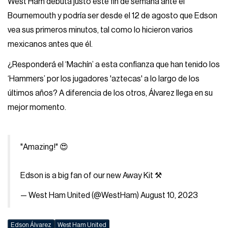
West Ham debuta justo este fin de semana ante el
Bournemouth y podría ser desde el 12 de agosto que Edson
vea sus primeros minutos, tal como lo hicieron varios
mexicanos antes que él.
¿Responderá el ‘Machín’ a esta confianza que han tenido los
‘Hammers’ por los jugadores 'aztecas' a lo largo de los
últimos años? A diferencia de los otros, Álvarez llega en su
mejor momento.
"Amazing!" 😍
Edson is a big fan of our new Away Kit ⚒️
— West Ham United (@WestHam)
August 10, 2023
Edson Álvarez
West Ham United