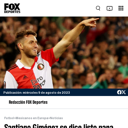
Publicación: miércoles 9 de agosto de 2023
Redacción FOX Deportes
Futbol
>
Mexicanos en Europa
>
Noticias
Santiago Giménez se dice listo para