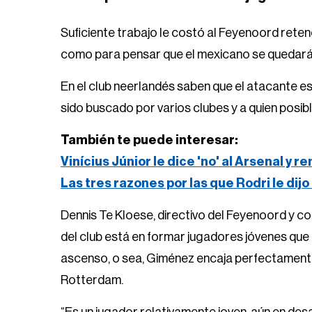
Suficiente trabajo le costó al Feyenoord reten
como para pensar que el mexicano se quedará 
En el club neerlandés saben que el atacante es 
sido buscado por varios clubes y a quien posi
También te puede interesar:
Vinícius Júnior le dice 'no' al Arsenal y 
Las tres razones por las que Rodri le dijo
Dennis Te Kloese, directivo del Feyenoord y c
del club está en formar jugadores jóvenes qu
ascenso, o sea, Giménez encaja perfectamente
Rotterdam.