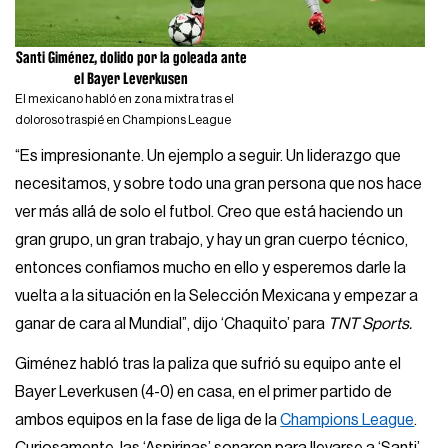
Santi Giménez, dolido por la goleada ante
el Bayer Leverkusen
El mexicano habló en zona mixtra tras el
doloroso traspié en Champions League
“Es impresionante. Un ejemplo a seguir. Un liderazgo que
necesitamos, y sobre todo una gran persona que nos hace
ver más allá de solo el futbol. Creo que está haciendo un
gran grupo, un gran trabajo, y hay un gran cuerpo técnico,
entonces confiamos mucho en ello y esperemos darle la
vuelta a la situación en la Selección Mexicana y empezar a
ganar de cara al Mundial”, dijo ‘Chaquito’ para
TNT Sports.
Giménez habló tras la paliza que sufrió su equipo ante el
Bayer Leverkusen (4-0) en casa, en el primer partido de
ambos equipos en la fase de liga de la
Champions League
.
Curiosamente, las ‘Aspirinas’ sonaron para llevarse a ‘Santi’