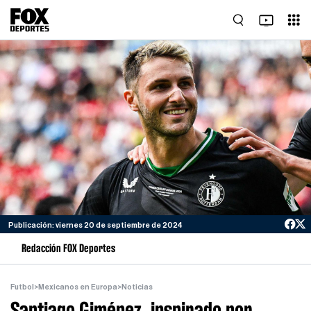
Publicación: viernes 20 de septiembre de 2024
Redacción FOX Deportes
Futbol
>
Mexicanos en Europa
>
Noticias
Santiago Giménez, inspirado por