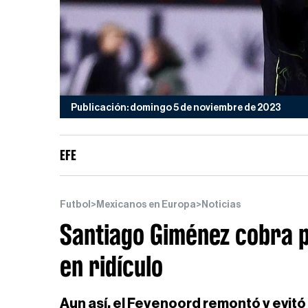
Publicación: domingo 5 de noviembre de 2023
EFE
Futbol
>
Mexicanos en Europa
>
Noticias
Santiago Giménez cobra p
en ridículo
Aun así, el Feyenoord remontó y evitó