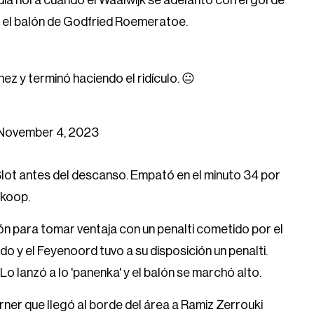
ia hora cuando el Waalwijk se adelantó con el gol de
ir el balón de Godfried Roemeratoe.
z y terminó haciendo el ridículo. 😐
November 4, 2023
 Slot antes del descanso. Empató en el minuto 34 por
wkoop.
ión para tomar ventaja con un penalti cometido por el
 y el Feyenoord tuvo a su disposición un penalti.
o lanzó a lo 'panenka' y el balón se marchó alto.
ner que llegó al borde del área a Ramiz Zerrouki