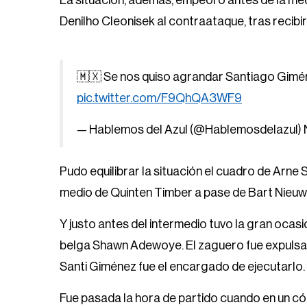
La situación, además, empeoró antes de la med
Denilho Cleonisek al contraataque, tras recib
🇲🇽 Se nos quiso agrandar Santiago Giméne
pic.twitter.com/F9QhQA3WF9
— Hablemos del Azul (@Hablemosdelazul)
Pudo equilibrar la situación el cuadro de Arne
medio de Quinten Timber a pase de Bart Nieu
Y justo antes del intermedio tuvo la gran ocas
belga Shawn Adewoye. El zaguero fue expulsado
Santi Giménez fue el encargado de ejecutarlo. L
Fue pasada la hora de partido cuando en un cór