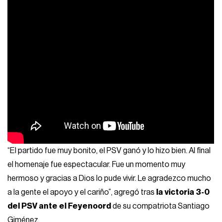
“El partido fue muy bonito, el PSV ganó y lo hizo bien. Al final
el homenaje fue espectacular. Fue un momento muy
hermoso y gracias a Dios lo pude vivir. Le agradezco mucho
a la gente el apoyo y el cariño”, agregó tras
la victoria 3-0
del PSV ante el Feyenoord
de su compatriota Santiago
Giménez.