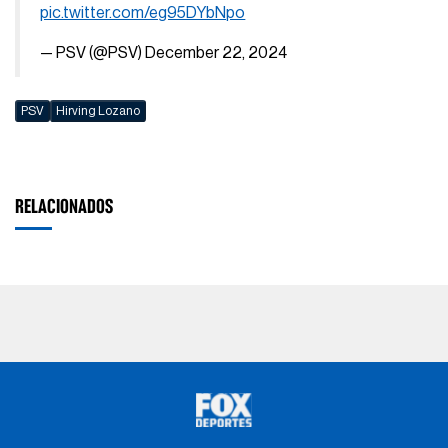
pic.twitter.com/eg95DYbNpo
— PSV (@PSV)
December 22, 2024
PSV
Hirving Lozano
RELACIONADOS