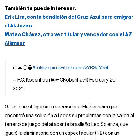
También te puede interesar:
Erik Lira, con la bendición del Cruz Azul para emigrar
al Al-Jazira
Mateo Chávez, otra vez titular y vencedor con el AZ
Alkmaar
🎊🔥⚪️🔵
#fcklive
pic.twitter.com/vYB3sYIr5l
— F.C. København (@FCKobenhavn)
February 20,
2025
Goles que obligaron a reaccionar al Heidenheim que
encontró una solución a todos su problemas con la salida al
terreno de juego del atacante brasileño Leo Scienza, que
igualó la eliminatoria con un espectacular (1-2) con un