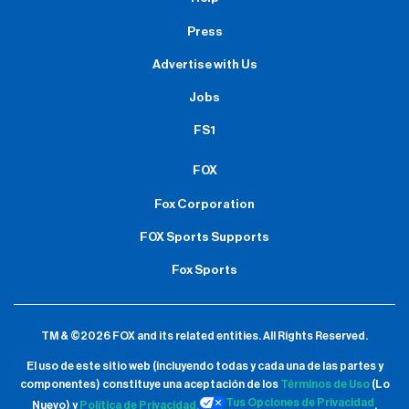
Press
Advertise with Us
Jobs
FS1
FOX
Fox Corporation
FOX Sports Supports
Fox Sports
TM & ©2026 FOX and its related entities.
All Rights Reserved.
El uso de este sitio web (incluyendo todas y cada una de las partes y
componentes) constituye una aceptación de
los
Términos de Uso
(Lo
Tus Opciones de Privacidad
Nuevo) y
Política de Privacidad.
.