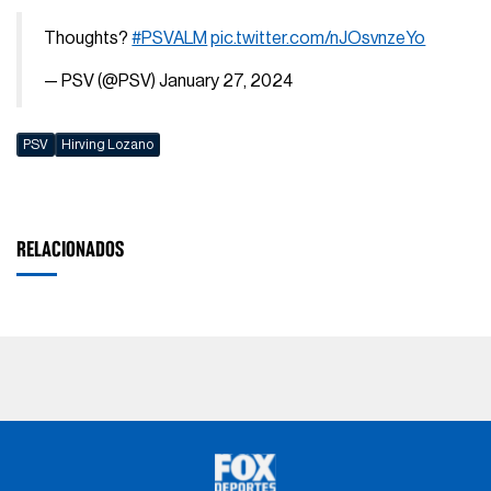
Thoughts?
#PSVALM
pic.twitter.com/nJOsvnzeYo
— PSV (@PSV)
January 27, 2024
PSV
Hirving Lozano
RELACIONADOS