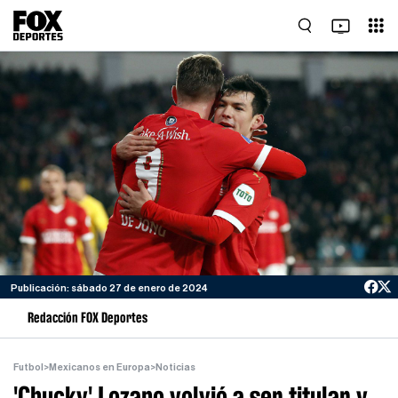
Publicación: sábado 27 de enero de 2024
Redacción FOX Deportes
Futbol
>
Mexicanos en Europa
>
Noticias
'Chucky' Lozano volvió a ser titular y