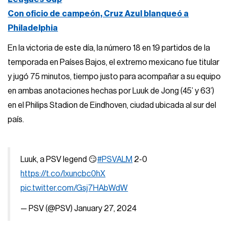
Con oficio de campeón, Cruz Azul blanqueó a
Philadelphia
En la victoria de este día, la número 18 en 19 partidos de la
temporada en Países Bajos, el extremo mexicano fue titular
y jugó 75 minutos, tiempo justo para acompañar a su equipo
en ambas anotaciones hechas por Luuk de Jong (45’ y 63’)
en el Philips Stadion de Eindhoven, ciudad ubicada al sur del
país.
Luuk, a PSV legend 😏
#PSVALM
2-0
https://t.co/lxuncbc0hX
pic.twitter.com/Gsj7HAbWdW
— PSV (@PSV)
January 27, 2024