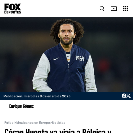
Publicación: miércoles 8 de enero de 2025
Enrique Gómez
Futbol
>
Mexicanos en Europa
>
Noticias
César Huerta ya viaja a Bélgica y