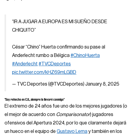
“IR A JUGAR A EUROPA ES MI SUEÑO DESDE
CHIQUITO”
César “Chino” Huerta confirmando su pase al
Anderlecht rumbo a Bélgica
#ChinoHuerta
#Anderlecht
#TVCDeportes
pic.twitter.com/kHZ69mLGBD
— TVC Deportes (@TVCDeportes)
January 8, 2025
"Soy rehecho en C.U., siempre lo llevaré conmigo"
El extremo de 24 años fue uno de los mejores jugadores (o
el mejor de acuerdo con
Comparisonator
) jugadores
ofensivos del Apertura 2024, por lo que claramente dejará
un hueco en el equipo de
Gustavo Lema
y también en los