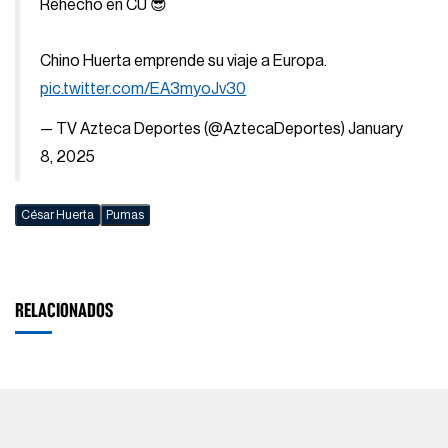
Rehecho en CU 😎
Chino Huerta emprende su viaje a Europa.
pic.twitter.com/EA3myoJv30
— TV Azteca Deportes (@AztecaDeportes)
January
8, 2025
César Huerta
Pumas
RELACIONADOS