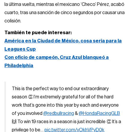
la última vuelta, mientras el mexicano ‘Checo’ Pérez, acabó
cuarto, tras una sanción de cinco segundos por causar una
colisión.
También te puede interesar:
América en la Ciudad de México, cosa seria para la
Leagues Cup
Con oficio de campeón, Cruz Azul blanqueó a
Philadelphia
This is the perfect way to end our extraordinary
season 👏 I’m extremely grateful for all of the hard
work that’s gone into this year by each and everyone
of you involved
@redbullracing
&
@HondaRacingGLB
🙌 To win 19 races in a season is just incredible 👏 It’s a
privilege to be…
pic.twitter.com/vOkhVPyD0k