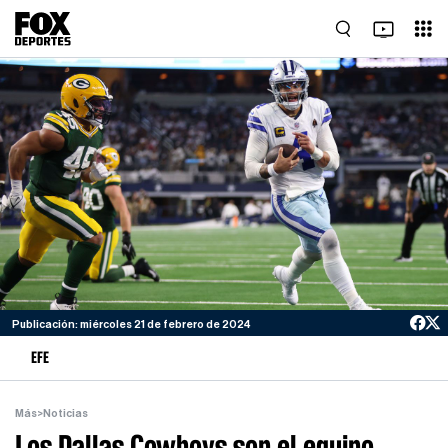
Publicación: miércoles 21 de febrero de 2024
EFE
Más
>
Noticias
Los Dallas Cowboys son el equipo