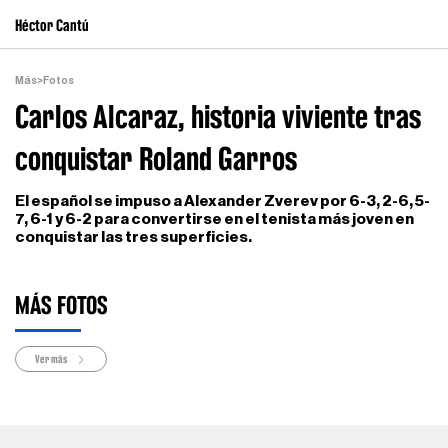
Héctor Cantú
Más
>
Fotos
Carlos Alcaraz, historia viviente tras
conquistar Roland Garros
El español se impuso a Alexander Zverev por 6-3, 2-6, 5-
7, 6-1 y 6-2 para convertirse en el tenista más joven en
conquistar las tres superficies.
MÁS FOTOS
Ver más