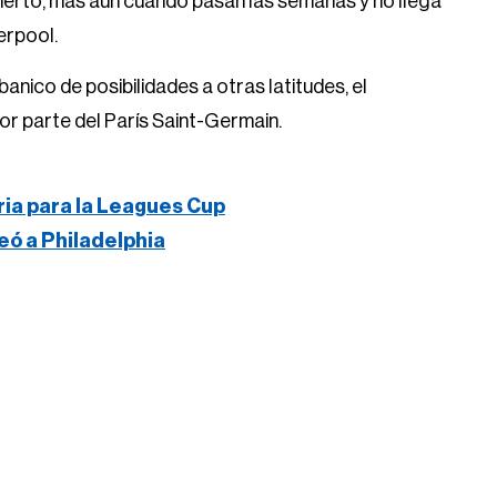
cierto, más aún cuando pasan las semanas y no llega
erpool.
abanico de posibilidades a otras latitudes, el
por parte del París Saint-Germain.
ria para la Leagues Cup
eó a Philadelphia