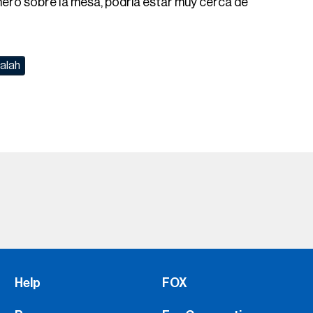
dinero sobre la mesa, podría estar muy cerca de
alah
Help
FOX
Press
Fox Corporation
Advertise with Us
FOX Sports Supports