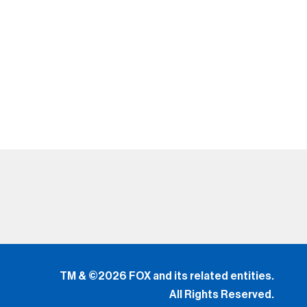
TM & ©2026 FOX and its related entities.
All Rights Reserved.
El uso de este sitio web (incluyendo todas y cada una
de
las partes y componentes) constituye una aceptación