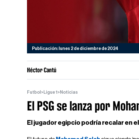
Publicación: lunes 2 de diciembre de 2024
Héctor Cantú
Futbol
>
Ligue 1
>
Noticias
El PSG se lanza por Moha
El jugador egipcio podría recalar en e