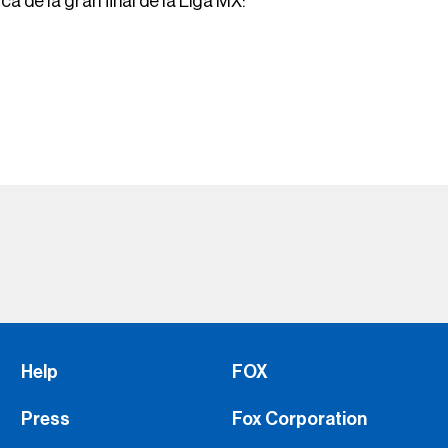
 de la gran final de la Liga MX:
Help
FOX
Press
Fox Corporation