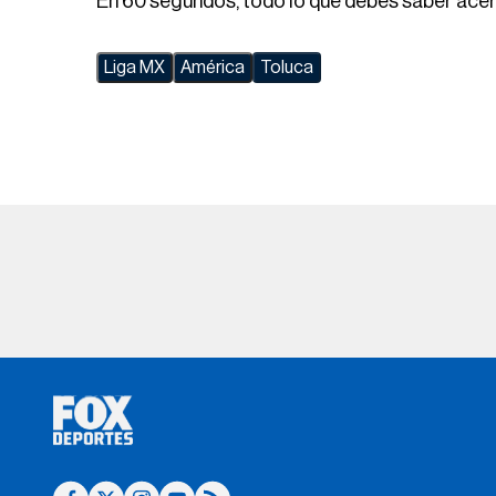
En 60 segundos, todo lo que debes saber acerca
Liga MX
América
Toluca