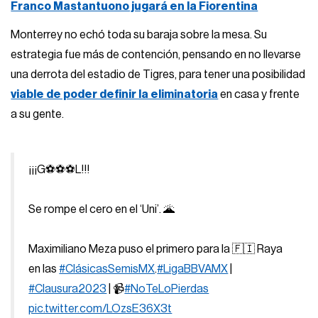
Franco Mastantuono jugará en la Fiorentina
Monterrey no echó toda su baraja sobre la mesa. Su
estrategia fue más de contención, pensando en no llevarse
una derrota del estadio de Tigres, para tener una posibilidad
viable de poder definir la eliminatoria
en casa y frente
a su gente.
¡¡¡G⚽⚽⚽L!!!
Se rompe el cero en el ‘Uni’. 🌋
Maximiliano Meza puso el primero para la 🇫🇮 Raya
en las
#ClásicasSemisMX
.
#LigaBBVAMX
|
#Clausura2023
| 📹
#NoTeLoPierdas
pic.twitter.com/LOzsE36X3t