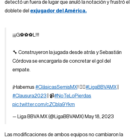
detectó un fuera de lugar que anuló la notación y frustró el
doblete del
exjugador del América.
¡¡¡G⚽⚽⚽L!!!
🔧 Construyeron la jugada desde atrás y Sebastián
Córdova se encargaría de concretar el gol del
empate.
¡Habemus
#ClásicasSemisMX
! 😮‍💨
#LigaBBVAMX
|
#Clausura2023
| 📹
#NoTeLoPierdas
pic.twitter.com/cZCbIa9Ykm
— Liga BBVA MX (@LigaBBVAMX)
May 18, 2023
Las modificaciones de ambos equipos no cambiaron la