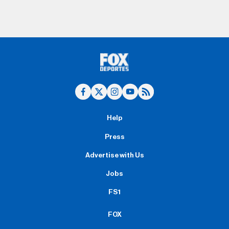
Help
Press
Advertise with Us
Jobs
FS1
FOX