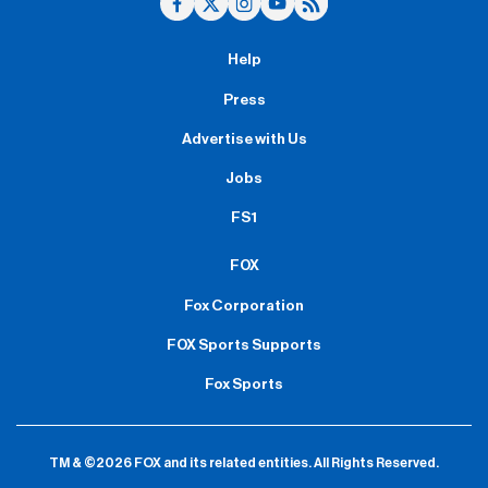
Help
Press
Advertise with Us
Jobs
FS1
FOX
Fox Corporation
FOX Sports Supports
Fox Sports
TM & ©2026 FOX and its related entities.
All Rights Reserved.