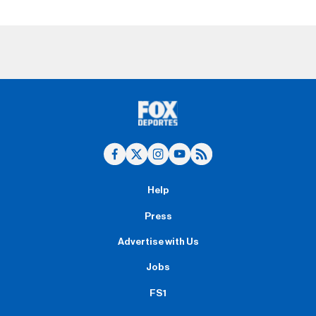
Help
Press
Advertise with Us
Jobs
FS1