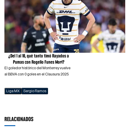
¿Del 1 al 10, qué tanto timó Rayados a
Pumas con Rogelio Funes Mori?
El goledor histórico del Monterrey vuelve
al BBVA con 0 goles en el Clausura 2025
Liga MX
Sergio Ramos
RELACIONADOS