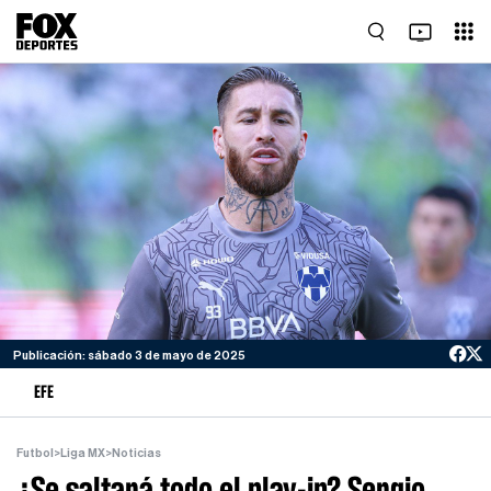
Publicación: sábado 3 de mayo de 2025
EFE
Futbol
>
Liga MX
>
Noticias
¿Se saltará todo el play-in? Sergio