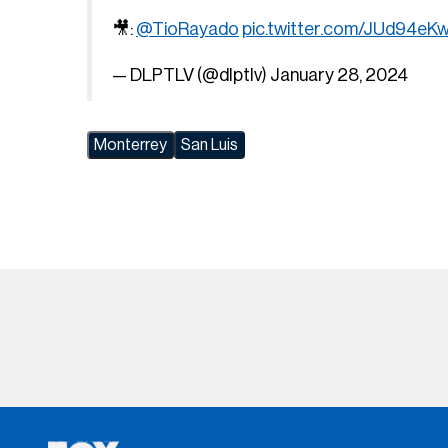
🎥:
@TioRayado
pic.twitter.com/JUd94eK
— DLPTLV (@dlptlv)
January 28, 2024
Monterrey
San Luis