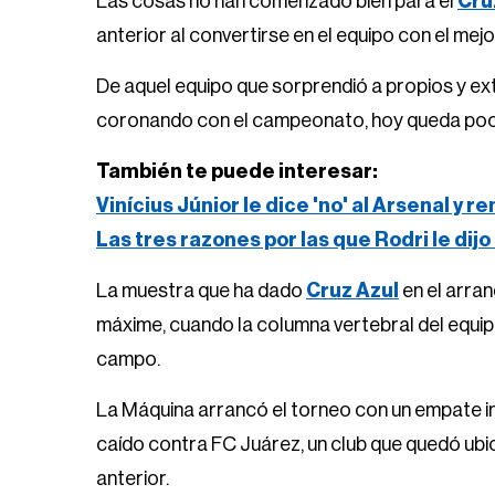
Las cosas no han comenzado bien para el
Cru
anterior al convertirse en el equipo con el mej
De aquel equipo que sorprendió a propios y e
coronando con el campeonato, hoy queda poc
También te puede interesar:
Vinícius Júnior le dice 'no' al Arsenal y 
Las tres razones por las que Rodri le dijo
La muestra que ha dado
Cruz Azul
en el arra
máxime, cuando la columna vertebral del equip
campo.
La Máquina arrancó el torneo con un empate ins
caído contra FC Juárez, un club que quedó ubic
anterior.